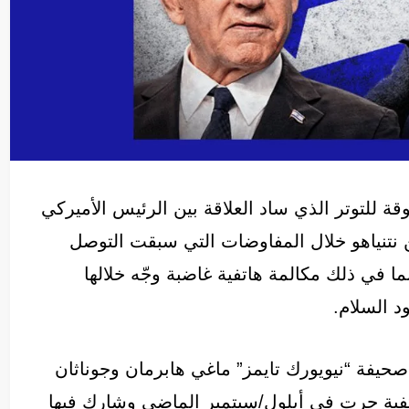
للتوتر الذي ساد العلاقة بين الرئيس الأميركي
ن نتنياهو خلال المفاوضات التي سبقت التوصل
ا في ذلك مكالمة هاتفية غاضبة وجّه خلالها
د السلام.
يفة “نيويورك تايمز” ماغي هابرمان وجوناثان
تفية جرت في أيلول/سبتمبر الماضي وشارك فيها