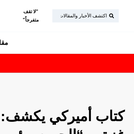
"
لا تقف
متفرجاً
"
مقا
تابعونا
فلاش 
كتاب أميركي يكشف: ت