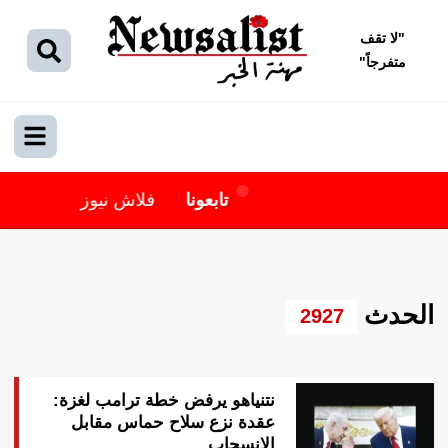
"
لا تقف
متفرجاً
"
تابعونا
فلاش نيوز
الحدث
2927
نتنياهو يرفض خطة ترامب لغزة:
عقدة نزع سلاح حماس مقابل
الانسحاب