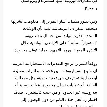
في مطارات أوروبية، بينها أمستردام وبروكسل
وميونيخ.
وفي تطور متصل، أشار التقرير إلى معلومات نشرتها
صحيفة التلغراف البريطانية، تفيد بأن الولايات
المتحدة حذّرت بولندا من احتمال تنفيذ روسيا
“استفزازاً مسلحاً” على الأراضي البولندية خلال
الأشهر المقبلة، وربما التمهيد لعملية توغل محدودة.
ووفقاً للتقرير، ترجح التقديرات الاستخباراتية الغربية
أن تتنوع السيناريوهات بين هجمات بطائرات مسيّرة
أو صواريخ تستهدف بنى تحتية حيوية، مثل محطات
الطاقة، أو عمليات تسلل محدودة لقوات روسية أو
بيلاروسية عبر الحدود أو من جيب كالينينغراد، بهدف
اختبار رد فعل حلف الناتو من دون الوصول إلى
مواجهة عسكرية شاملة.