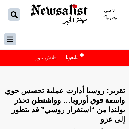
"
لا تقف
متفرجاً
"
تابعونا
فلاش نيوز
تقرير: روسيا أدارت عملية تجسس جوي
واسعة فوق أوروبا… وواشنطن تحذر
بولندا من “استفزاز روسي” قد يتطور
إلى غزو