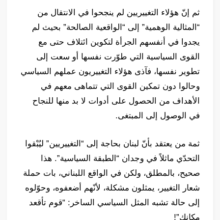
ثم إنّ هؤلاء التغييريين لم ينجحوا في الانتقال من
“المثالية الوهمية” إلى “الواقعية الصالحة” بحيث لم
يجدوا في أنفسهم الجرأة لتكوين ائتلاف حتى مع
القوى السياسية التي طوّرت نفسها أو سعت إلى
تطوير نفسها، فآذى هؤلاء التغييريون عملهم السياسي
وحالوا دون تمكين القوى التي تتماهى معهم في
الأهداف من الحصول على أدوات لا بد منها للنجاح
في الوصول إلى المبتغى.
ثمة من يعتقد بأنّ لبنان بحاجة إلى “التغييريين” ليُبْقوا
التحدّي ماثلاً في وجدان “الطبقة السياسية”. هذا
صحيح، بالمطلق، ولكن في الواقع اللبناني، بات حملة
شعار التغيير، يمثلون مشكلة، لأنّهم أضعفوه، وحوّلوه
إلى حالة تشبه المثل السياسي الساخر: “قوم تأقعد
مكانك”!