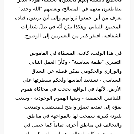
يتقاطعون معهم في المصالح، وبعضهم “الله وحده”
يعرف من أين جمعوا ثرواتهم وإلى أين يريدون قيادة
المجتمع اللبناني. وهكذا تبيّن أنّه في ظلّ شعارات
الشفافية، افتقر كثير من التغييريين إلى الوضوح.
في هذا الوقت، كانت، المسمّاة في القاموس
التغييري “طبقة سياسية” - وكأنّ العمل النيابي
والوزاري والحكومي يمكن فصله عن السياق
السياسي - تستعيد أنفاسها وتُحكم سيطرتها على
الأرض، لأنّها، في الواقع، نجحت في محاكاة هموم
اللبنانيين الحقيقية - وبينها الهموم الوجودية - وسعت
بقوّة إلى تقديم تصوّر واضح للمستقبل، وتمتعت
بليونة كبيرة، سمحت لها بالمواجهة في مناطق
والتحالف في مناطق أخرى، تماماً كما حصل في
بيروت، حيث كان للتحالف عنوان وطني كبير، له