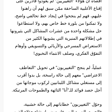
أقصاه أنّ هؤلاء “التغييريين” لم يعودوا قادرين على
إقناع الأغلبية الساحقة ممّن سبق لهم أن راهنوا
عليهم، فهم لم ينجحوا في إيجاد خط تحالفي واضح،
ولا تمكنوا من بلورة خط خاص بهم، ولا استطاعوا
حل مشكلة واحدة من عشرات المشاكل التي يثيرونها
في إطلالاتهم المنبرية التي يشوبها الكثير من
الاستعراض المسرحي والأزيائي والتسويقي وأوهام
التفوّق الفكري، وصلف الانتماء النخبوي!
عملياً، لم ينجح “التغييريون” في تحويل “التعاطف
الاعتراضي” معهم إلى حالة راسخة، بل بدوا أقرب
إلى مستغلي مشاكل اللبنانيين لركوب موجاتها من
أجل حصد فوائد للـ”أنا” التائهة والطموحات المرتبكة.
وحوّل “التغييريون” خطاباتهم إلى حالة خشبية،
فالجميع بالنسبة إليهم فاسدون، باستثناء هؤلاء الذين