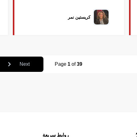
كريستين نمر
Next
Page
1
of
39
روابط سريعة