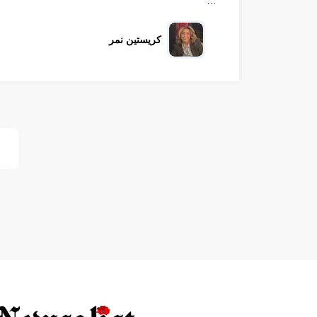
…
كريستين نمر