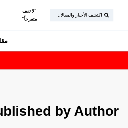
"
لا تقف
متفرجاً
"
مقا
blished by Author