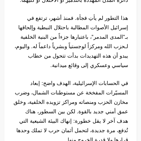
دائرة المدن المهددة بالتدمير أو الاحتلال أو كليهما.
هذا التطور لم يأتِ فجأة. فمنذ أشهر، ترتفع في
إسرائيل الأصوات المطالبة باحتلال النبطية وإلحاقها
بـ”المدى المدمر”، باعتبارها جزءاً من البنية الخلفية
لـحزب الله ومركزاً لوجستياً وبشرياً داعماً له. واليوم،
يبدو أن هذه التهديدات بدأت تتحول من خطاب
سياسي وعسكري إلى وقائع ميدانية.
في الحسابات الإسرائيلية، الهدف واضح: إبعاد
المسيّرات المفخخة عن مستوطنات الشمال، وضرب
مخازن الحزب ومنصاته ومراكز تزويده الخلفية، وخلق
عمق أمني جديد بالقوة. لكن بين السطور، هناك
هدف آخر لا يقل خطورة: إنهاك البيئة الشيعية التي
تُدفع، مرة جديدة، لتحمل أثمان حرب لا تملك وحدها
قرارها ولا قدرة الخروج منها.