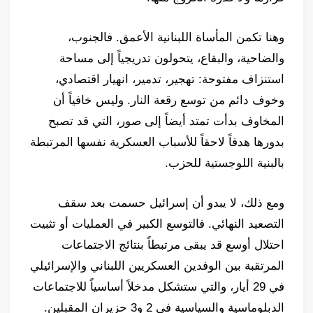
وهنا تكمن المأساة اللبنانية الأعمق. فالجنوب،
والضاحية، والبقاع، يتحولون تدريجياً إلى مساحة
استنزاف مفتوحة: تهجير، تدمير، انهيار اقتصادي،
وخوف دائم من توسع رقعة النار. وليس خافياً أن
المخاوف بدأت تمتد أيضاً إلى صور، التي قد تصبح
بدورها هدفاً لاحقاً للأسباب العسكرية نفسها المرتبطة
بالبنية اللوجستية للحزب.
ومع ذلك، لا يبدو أن إسرائيل حسمت بعد سقف
التصعيد النهائي. فالتوسع الكبير في العمليات أو تثبيت
احتلال أوسع قد يبقى مرتبطاً بنتائج الاجتماعات
المرتقبة بين الوفدين العسكريين اللبناني والإسرائيلي
في 29 أيار، والتي ستشكل مدخلاً أساسياً للاجتماعات
الدبلوماسية والسياسية في 2 و3 حزيران المقبلين.