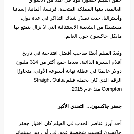
حقق الفيلم حضورًا قويًا في عدد من الأسواق
العالمية، بينها المملكة المتحدة، فرنسا، ألمانيا، إسبانيا
وأستراليا، حيث تصدّر شباك التذاكر في عدة دول،
مستفيدًا من الشعبية الاستثنائية التي لا يزال يتمتع بها
مايكل جاكسون حول العالم.
ويُعدّ الفيلم أيضًا صاحب أفضل افتتاحية في تاريخ
أفلام السيرة الذاتية، بعدما جمع أكثر من 314 مليون
دولار عالميًا في عطلة نهاية أسبوعه الأولى، متجاوزًا
الرقم الذي كان يحمله فيلم Straight Outta
Compton منذ عام 2015.
جعفر جاكسون… التحدي الأكبر
أحد أبرز عناصر الجذب في الفيلم كان اختيار جعفر
جاكسون لتجسيد شخصية عمه، في أول دور سينمائي