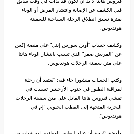
فيروس هانتا لا بد أن تكون قد بدأت في وقت سابق
قبل الكشف عن الإصابة وانتشار المرض أو الوباء
بفترة تسبق انطلاق الرحلة السياحية للسفينة
هونديوس.
وكشف حساب “أوبن سورس إنتل” على منصة إكس
عن “المريض صفر” الذي تسبب بانتشار الوباء هانتا
على متن سفينة الرحلات هونديوس.
وكتب الحساب منشورا جاء فيه: “يُعتقد أن رحلة
لمراقبة الطيور في جنوب الأرجنتين تسببت في
تفشي فيروس هانتا القاتل على متن سفينة الرحلات
البحرية المتجهة إلى القطب الجنوبي “إم في
هونديوس”.
وأوضح “يُرجح أن عالم الطيور الهولندي ليو شيلبيرود،