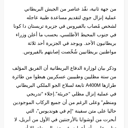
من جهة ثانية، نفّذ عناصر من الجيش البريطاني
عملية إنزال جوي لتقديم مساعدة طبية عاجله
لشخص مُصاب بالفيروس في جزيرة تريستان دا كونا
في جنوب المحيط الأطلسي، بحسب ما أعلن وزراء
بريطانيون الأحد. ويوجد في الجزيرة أحد ثلاثة
مواطنين بريطانيين شُخّصت إصابتهم بالفيروس.
وذكر بيان لوزارة الدفاع البريطانية أن الفريق المؤلف
من ستة مظليين وطبيبين عسكريين هبطوا من طائرة
طرازها A400M تابعة لسلاح الجو الملكي البريطاني
في عملية إنزال مظلي “جريئة”.إجلاء “تدريجي
ومنظم” وعلى الرغم من أن جميع الركاب الموجودين
حاليا على متن سفينة “إم في هونديوس”، التي
أبحرت من أوشوايا بالأرجنتين في الأول من أبريل، لا