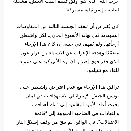
حزب الله، الذي هو، وفق تقييم البيت الأبيض، مشكلة
لبنانية - إسرائيلية مشتركة!
كان يُفترض أن تنعقد الجلسة الثالثة من المفاوضات
التمهيدية قبل نهاية الأسبوع الجاري، لكن واشنطن
أرجأتها. ولم يُفهم، في حينه، إن كان هذا الإرجاء
متعمّدًا وهدفه الإعراب عن الاستياء من قرار عون
الذي قفز فوق إصرار الإدارة الأميركية على دعوته
للقاء مع نتنياهو.
ترافق هذا الإرجاء مع عدم اعتراض واشنطن على
توسيع الجيش الإسرائيلي لاستهدافاته في لبنان،
بحيث أعاد الأبنية البقاعية إلى “بنك أهدافه”،
والقيادات في الضاحية الجنوبية إلى “قائمة
الاغتيالات”. في الواقع، لم يبقَ من وقف إطلاق النار
المتفق عليه في البيت الأبيض سوى منع الجيش