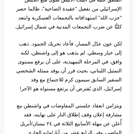
الإسرائيلي من تفعيل “عقيدة الضاحية”، طالما حصر
“حزب الله” استهدافاته بالتجمعات العسكرية وابتعد
كليًّا عن ضرب التجمعات المدنية في شمال إسرائيل.
لكن عون عدّل المسار، فأعاد تحريك الجمود. ذهب
إلى خيار وسطي. لم يذهب هو إلى واشنطن، لكنه
وافق، في المرحلة التمهيدية، على أن يرفع مستوى
التمثيل اللبناني، بحيث قرر أن يوفد ممثله الشخصي
السفير السابق سيمون كرم للاجتماع مع وفد
إسرائيل، الذي يُفترض أن يرتفع مستواه هو الآخر!
ويتزامن انعقاد جلستي المفاوضات في واشنطن مع
مشارفة إعلان وقف إطلاق النار على نهايته. فقد
أُعلن عن مهلة الأسابيع الثلاثة في ٢٤ نيسان/أبريل
الماضي، وفي الرابع عشر من أيار/مايو الجاري