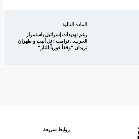
المادة التالية
رغم تهديدات إسرائيل باستمرار
الحرب... ترامب : تل أبيب و طهران
تريدان "وقفاً فورياً للنار“
روابط سريعة