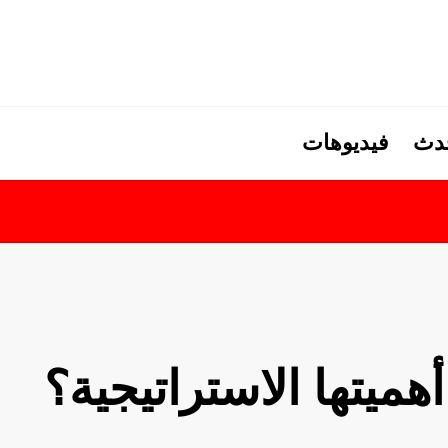
حدث
فيديوهات