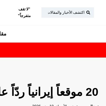
"
لا تقف
متفرجاً
"
مقا
20 موقعاً إيرانياً ردّاً على حادثة الأباتشي... ما أهميتها الاستراتيجية؟