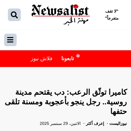
"
لا تقف
متفرجاً
"
تابعونا
فلاش نيوز
كاميرا توثّق الرعب: دب يقتحم مدينة
روسية.. رجل ينجو بأعجوبة ومسنة تلقى
حتفها
نيوزاليست
إعرف أكثر
الاثنين، 29 سبتمبر 2025