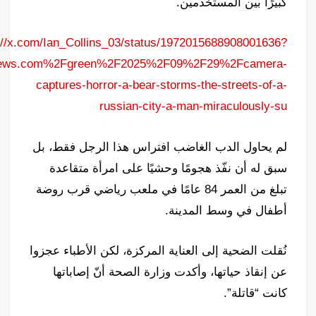
كبيرًا بين المستخدمين.
://x.com/Ian_Collins_03/status/1972015688908001636?
onews.com%2Fgreen%2F2025%2F09%2F29%2Fcamera-
captures-horror-a-bear-storms-the-streets-of-a-
russian-city-a-man-miraculously-su
لم يحاول الدب الغاضب افتراس هذا الرجل فقط، بل
سبق له أن نفّذ هجومًا وحشيًا على امرأة متقاعدة
تبلغ من العمر 84 عامًا في ملعب رياضي قرب روضة
أطفال في وسط المدينة.
نُقلت الضحية إلى العناية المركزة، لكن الأطباء عجزوا
عن إنقاذ حياتها، وأكدت وزارة الصحة أنّ إصاباتها
كانت “قاتلة”.