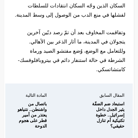
السكان الذين وجّه السكان انتقادات للسلطات
لفشلها في منع الدب من الوصول إلى وسط المدينة.
وتفاقمت المخاوف بعد أن تمّ رصد دبّين آخرين
يتجولان في المدينة، ما أثار الذعر بين الأهالي.
وللتعامل مع الوضع، وُضع مفتشو الصيد ورماة
الشرطة في حالة استنفار دائم في بيتروبافلوفسك-
كامتشاتسكي.
المقال السابق
المادة التالية
استبعاد ضم الضفّة
باتصال من
يثير الجدل داخل
واشنطن.. نتنياهو
إسرائيل.. خطوة
يعتذر من أمير
تكتيكية أم تنازل
قطر على هجوم
حقيقي؟
الدوحة