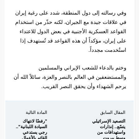
وفي رسالته إلى دول المنطقة، شدد على رغبة إيران
في علاقات جيدة مع الجيران، لكنه حذّر من استخدام
القواعد العسكرية الأجنبية في بعض الدول للاعتداء
على إيران، مؤكداً أن هذه القواعد قد تُستهدف إذا
استُخدمت مجدداً.
وختم بالدعاء للشعب الإيراني والمسلمين
والمستضعفين في العالم بالنصر والعزة، سائلاً الله أن
يرحم الشهداء وأن يحقق النصر القريب.
المقال السابق
المادة التالية
التصعيد الإسرائيلي
"رفضًا لانتهاك
يتسّع.. إنذارات
السيادة اللبنانية"..
واستهدافات من
رجي يستدعي
وسط بيروت
القائم بالأعمال