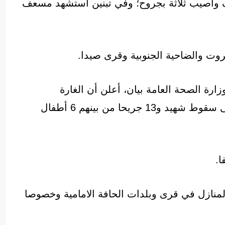
ف وأصيب ثلاثة بجروح؛ وفي تبنين استشهد مسعف
روت والضاحية الجنوبية وقرى صيدا.
رة الصحة العامة بيان، أعلن أن الغارة
الإسرائيلية على بلدة بدياس قضاء صور أدت إلى سقوط شهيد و13 جريحا من بينهم 6 أطفال
ا.
لمنازل في قرى وبلدات الحافة الامامية وخصوصا