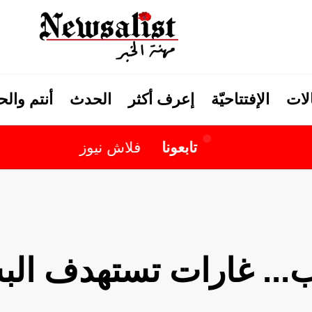
لات
الإفتتاحيّة
إعرف أكثر
الحدث
أنتم وال
تابعونا
فلاش نيوز
وب... غارات تستهدف ال