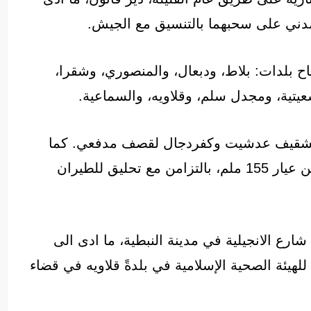
مدني على سحبهما بالتنسيق مع الجيش.
ح بلدات: بلاط، ودبعال، والمنصوري، وشقرا،
عيتية، ومجدل سلم، وقلاويه، والسماعية.
 الشقيف عدشيت وكفردجال لقصف مدفعي. كما
تعرضت بلدة صريفا لقصف مدفعي اسرائيلي من عيار 155 ملم، بالتزامن مع تحليق للطيران
ارع الانجيلية في مدينة النبطية، ما ادى الى
هيئة الصحية الإسلامية في بلدةً قلاويه في قضاء