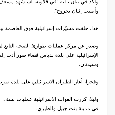
وأكد في بيان ، أنه “في قلاويه، استشهد مسع
وأصيب إثنان بجروح”.
هذا، حلقت مسيّرات إسرائيلية فوق العاصمة بي
وصدر عن مركز عمليات طوارئ الصحة التابع لوزا
وسيدتان.
⁠⁠وفجرا، أغار الطيران الاسرائيلي على بلدة صريف
وليلا، كررت القوات الاسرائيلية عمليات نسف ا
في مدينة بنت جبيل والطيري.