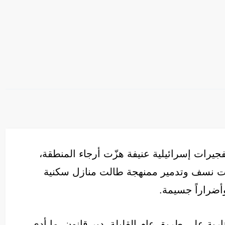
فجيرات إسرائيلية عنيفة هزّت أرجاء المنطقة،
يات نسف وتدمير ممنهجة طالت منازل سكنية
أضراراً جسيمة.
ارية على طريق عام القليلة، دير قانون، ما أدى