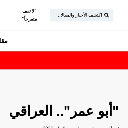
"
لا تقف
متفرجاً
"
مقا
"أبو عمر".. العراقي