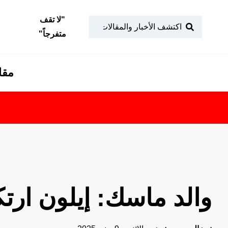
"
لا تقف
متفرجاً
"
مقا
والد ماسك: إيلون ارت