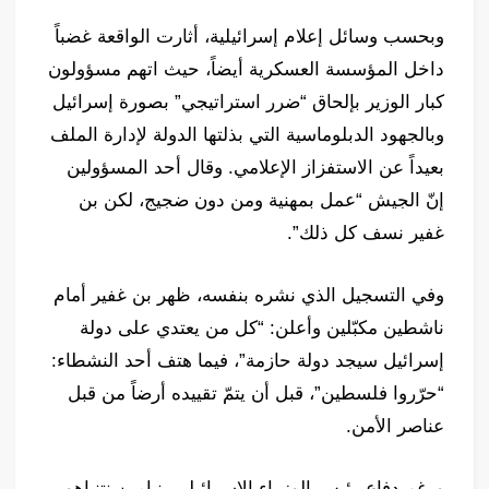
وبحسب وسائل إعلام إسرائيلية، أثارت الواقعة غضباً
داخل المؤسسة العسكرية أيضاً، حيث اتهم مسؤولون
كبار الوزير بإلحاق “ضرر استراتيجي” بصورة إسرائيل
وبالجهود الدبلوماسية التي بذلتها الدولة لإدارة الملف
بعيداً عن الاستفزاز الإعلامي. وقال أحد المسؤولين
إنّ الجيش “عمل بمهنية ومن دون ضجيج، لكن بن
غفير نسف كل ذلك”.
وفي التسجيل الذي نشره بنفسه، ظهر بن غفير أمام
ناشطين مكبّلين وأعلن: “كل من يعتدي على دولة
إسرائيل سيجد دولة حازمة”، فيما هتف أحد النشطاء:
“حرّروا فلسطين”، قبل أن يتمّ تقييده أرضاً من قبل
عناصر الأمن.
ورغم دفاع رئيس الوزراء الإسرائيلي بنيامين نتنياهو