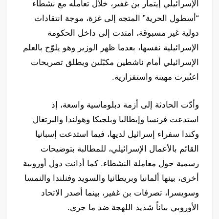
الإسرائيلي إيتمار بن غفير، خلال تعامله مع نشطاء
“أسطول الحرية” المتجه إلى غزة، موجة انتقادات
دولية غير مسبوقة، امتدت إلى داخل الحكومة
الإسرائيلية نفسها، بعدما ظهر الوزير وهو يلوّح بالعلم
الإسرائيلي أمام ناشطين مكبّلين ويطلق تصريحات
اعتُبرت مهينة واستفزازية.
وأدّت الحادثة إلى أزمة دبلوماسية واسعة، إذ
استدعت فرنسا وإيطاليا وبلجيكا وهولندا والبرتغال
وكندا سفراء إسرائيل لديها، فيما استدعت إسبانيا
القائم بالأعمال الإسرائيلي، للمطالبة بتوضيحات
رسمية حول معاملة النشطاء. كما أدانت دول أوروبية
أخرى، بينها ألمانيا وبريطانيا والسويد وفنلندا والنمسا
وسويسرا، تصرفات بن غفير، بينما أصدر الاتحاد
الأوروبي بياناً شديد اللهجة ضد ما جرى.