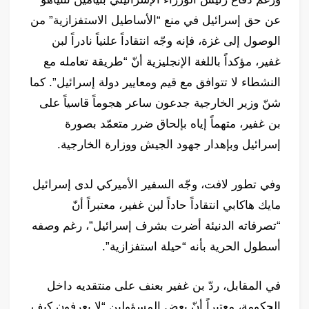
عن حق إسرائيل في منع “الأساطيل الاستفزازية” من
الوصول إلى غزة، فإنه وجّه انتقاداً علنياً نادراً لبن
غفير، مؤكداً باللغة الإنجليزية أنّ “طريقة تعامله مع
النشطاء لا تتوافق مع قيم ومعايير دولة إسرائيل”. كما
شنّ وزير الخارجية جدعون ساعر هجوماً قاسياً على
بن غفير، متهماً إياه بإلحاق ضرر متعمّد بصورة
إسرائيل وبإهدار جهود الجيش ووزارة الخارجية.
وفي تطور لافت، وجّه السفير الأميركي لدى إسرائيل
مايك هاكابي انتقاداً حاداً لبن غفير، معتبراً أنّ
“تصرفاته الدنيئة أضرت بشرف إسرائيل”، رغم وصفه
أسطول الحرية بأنه “حيلة استفزازية”.
في المقابل، ردّ بن غفير بعنف على منتقديه داخل
الحكومة، معتبراً أنّ بعض المسؤولين “لا يعرفون كيف