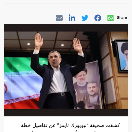
Share
كشفت صحيفة “نيويورك تايمز” عن تفاصيل خطة