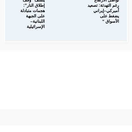
تواصل الارتفاع
ينسف “وقف
رغم التهدئة: تصعيد
إطلاق النار”:
أميركي–إيراني
هجمات متبادلة
يضغط على
على الجبهة
الأسواق “
اللبنانية–
الإسرائيلية