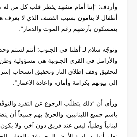
وأردف: “إننا أمام مشهد يفطر قلب كل من له ضمير
أطفال لا ينامون بسبب القصف الذي لا يعرف هوا
يتمسكون بأرضهم رغم الموت والدمار”.
وتوجّه سلام لـ”أهلنا في الجنوب: أنتم لستم وح
والأرامل في القرى الجنوبية هي مسؤولية وطن بأكم
لتحقيق وقف إطلاق النار وتحقيق انسحاب إسرائي
إلى بيوتهم بكرامة وأمان، وإعادة الاعمار”.
ورأى أن “ذلك يتطلّب الرجوع عن التفرد والتوق
باسم جميع اللبنانيين، والحريّ بهم جميعاً أن ين
لبنانياً وطنياً، ليس عند فريق دون آخر، ولا يك
تعلم أنها بسياسة الأرض المحروقة والعقاب الج