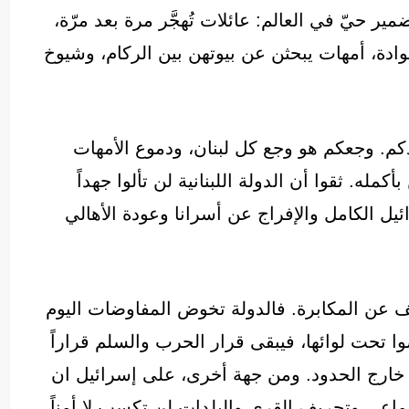
 حيّ في العالم: عائلات تُهجَّر مرة بعد مرّة،
دة، أمهات يبحثن عن بيوتهن بين الركام، وشيوخ
دكم. وجعكم هو وجع كل لبنان، ودموع الأمهات
له. ثقوا أن الدولة اللبنانية لن تألوا جهداً
ل الكامل والإفراج عن أسرانا وعودة الأهالي
ّف عن المكابرة. فالدولة تخوض المفاوضات اليوم
ضوا تحت لوائها، فيبقى قرار الحرب والسلم قراراً
ون خارج الحدود. ومن جهة أخرى، على إسرائيل ان
ماعي وتجريف القرى والبلدات لن تكسب لا أمناً