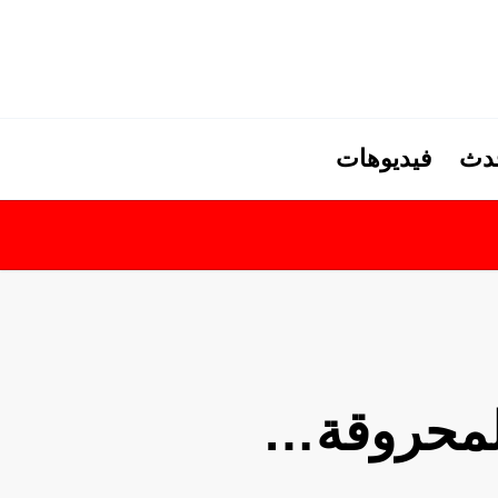
حدث
فيديوهات
المحروقة…