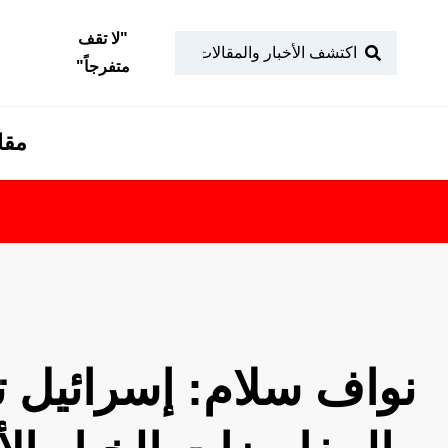
"
لا تقف
متفرجاً
"
مقا
نواف سلام: إسرائيل