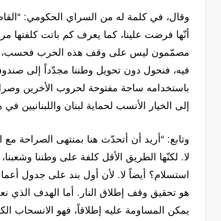
وقال، في كلمة له من السراي الحكومي: “القاص
أنّها فرضت علينا، كما يعرف كم باتت كلفتها مرت
مصمّمون ليس على وقف هذه الحرب فحسب، بل أي
فيه، فنحول دون تحويل وطننا مجدّداً إلى صندوق 
باستخدامه ساحة مفتوحة لحروب الأخرين وصراعا
إلى الخيار الأنسب لحماية لبنان واللبنانيين في
وتابع: “أريد أن أتحدّث هنا بمنتهى الصراحة مع ا
لا. لكنّها الطريق الأقل كلفة على وطننا وشعبنا
استسلام؟ أيضاً لا. لأن أول بند على جدول أعمال
هو تحقيق وقف إطلاق النار. أما الهدف الذي نع
يمكن المساومة عليه إطلاقاً، فهو الانسحاب الك