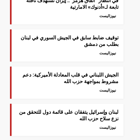
في انتظار "اتفاق هرمز".. إيران تستهدف ناقلة
تابعة لـ«أدنوك» الامارتية
نيوزاليست
توقيف ضابط سابق في الجيش السوري في لبنان
بطلب من دمشق
نيوزاليست
الجيش اللبناني في قلب المعادلة الأميركية: دعم
مشروط بمواجهة حزب الله
نيوزاليست
لبنان وإسرائيل يتفقان على قائمة دول للتحقق من
نزع سلاح حزب الله
نيوزاليست