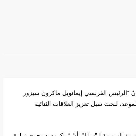
أنّ “الرئيس الفرنسي إيمانويل ماكرون سيزور
عد، لبحث سبل تعزيز العلاقات الثنائية
ربية السورية لـ”سانا” بأنّ “ماكرون سيجري زيارة