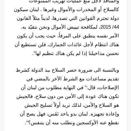
والمنافذ لأجل منع عمليات تهريب الممنوعات
كالسلاح أو المخدرات والأموال وغيرها . لبنان سيكون
دولة تحترم القوانين التي تصدرها، لديناً مثلاً القانون
44/ 2015، لمكافحة تبييض الأموال ونحن نتقيّد به.
الأمر نفسه ينطبق على المرفأ، حيث يجب أن يكون
هناك انتظام لأجل عائدات الجمارك، فلن نستطيع أن
نحسن مداخيلنا إذا لم يكن هناك تنظيم لها”.
وبالنسبة الى ضرورة حصر السلاح بيد الدولة كشرط
تقديم مساعدات مع الشرط الآخر بالمضي في
الإصلاحات، قال:” في النهاية مطلوب من لبنان أن
تكون هناك عودة إلى الأمن من دون سلاح، فالجيش
هو السلاح والأمن، لذلك نريد أولاً تسليح الجيش
وإعادة تجهيزه. لبنان بدو ياخد نَفَس، فهل يصح أن
نقطع عنه الأوكسجين ونطلب منه أن يتنفس؟“.