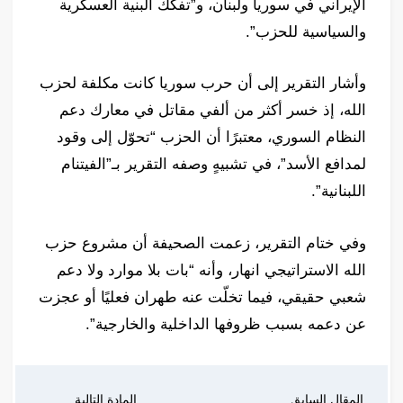
الإيراني في سوريا ولبنان، و”تفكك البنية العسكرية
والسياسية للحزب”.
وأشار التقرير إلى أن حرب سوريا كانت مكلفة لحزب
الله، إذ خسر أكثر من ألفي مقاتل في معارك دعم
النظام السوري، معتبرًا أن الحزب “تحوّل إلى وقود
لمدافع الأسد”، في تشبيهٍ وصفه التقرير بـ”الفيتنام
اللبنانية”.
وفي ختام التقرير، زعمت الصحيفة أن مشروع حزب
الله الاستراتيجي انهار، وأنه “بات بلا موارد ولا دعم
شعبي حقيقي، فيما تخلّت عنه طهران فعليًا أو عجزت
عن دعمه بسبب ظروفها الداخلية والخارجية”.
المقال السابق
المادة التالية