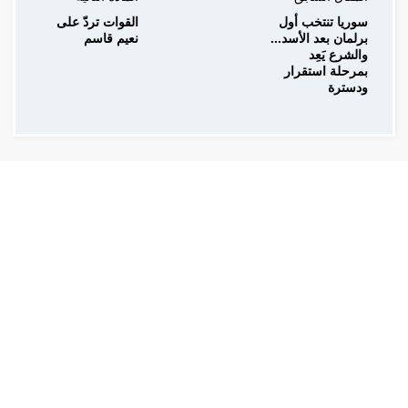
سوريا تنتخب أول
القوات تردّ على
برلمان بعد الأسد...
نعيم قاسم
والشرع يَعِد
بمرحلة استقرار
ودسترة