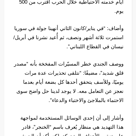
أيام خدمته الاحتياطية خلال الحرب اقترب من 500
يوم.
وأضاف: “في يناير/كانون الثاني أنهينا جولة في سوريا
استمرت ثلاثة أشهر ونصف، ثم أُعيد نشرنا في أبريل/
نيسان في القطاع اللبناني”.
ووصف الجندي خطر المسيّرات المفخخة بأنه “مصدر
قلق شديد”، مضيفًا: “نتلقى تحذيرات عدة مرات
يوميًا، وللأسف يتحقق أحدها كل بضعة أيام بعدما
نعجز عن التعامل معه. لا يوجد لدينا حل واضح سوى
الاحتماء بالملاجئ والاختباء والدعاء”.
وأشار إلى أن إحدى الوسائل المستخدمة لمواجهة
هذا التهديد هي منظار يُعرف باسم “الخنجر”، قادر