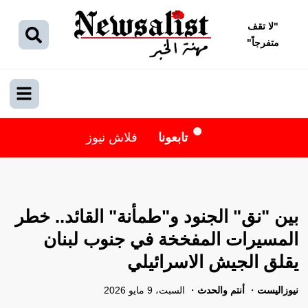
"
لا تقف
متفرجاً
"
تابعونا
فلاش نيوز
بين "نق" الجنود و"طمأنة" القائد.. خطر
المسيرات المفخخة في جنوب لبنان
يقلق الجيش الاسرائيلي
نيوزاليست
أنتم والحدث
السبت، 9 مايو 2026