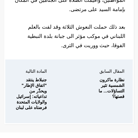
المواطنين، واقيمت الصلاة على الجثامين في المكان
بإمامة السيد على مرتضى.
بعد ذلك حملت النعوش الثلاثة وقد لفت بالعلم
اللبناني في موكب مؤثر الى جبانة بلدة النبطية
الفوقا، حيث ووريت في الثرى.
المقال السابق
المادة التالية
نظارة ماكرون
جنبلاط ينتقد
الشمسية تثير
"اتفاق الإطار"
التساؤلات... ما
ويحذّر من
قصتها؟
تداعياته: إسرائيل
والولايات المتحدة
فرضتاه على لبنان