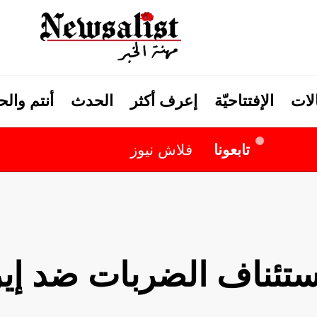
لات
الإفتتاحيّة
إعرف أكثر
الحدث
أنتم وال
تابعونا
فلاش نيوز
استئناف الضربات ضد إي