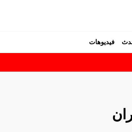
حدث
فيديوهات
ران