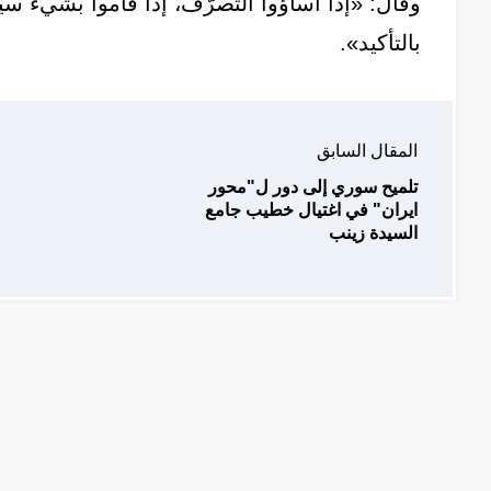
وقال: «إذا أساؤوا التصرّف، إذا قاموا بشيء سيّ
بالتأكيد».
المقال السابق
تلميح سوري إلى دور ل"محور
ايران" في اغتيال خطيب جامع
السيدة زينب