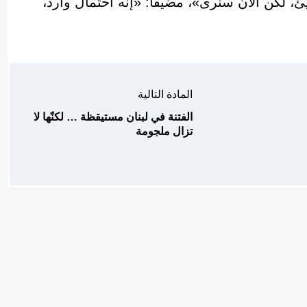
ئ، لكن الآن سنرى»، مضيفًا: «إنه احتمال وارد،
المادة التالية
الفتنة في لبنان مستيقظة … لكنّها لا
تزال ملجومة