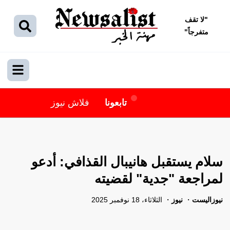
"
لا تقف
متفرجاً
"
تابعونا
فلاش نيوز
سلام يستقبل هانيبال القذافي: أدعو
لمراجعة "جدية" لقضيته
نيوزاليست
نيوز
الثلاثاء، 18 نوفمبر 2025