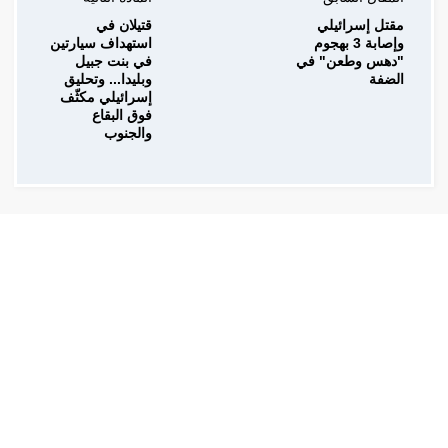
مقتل إسرائيلي
قتيلان في
وإصابة 3 بهجوم
استهداف سيارتين
"دهس وطعن" في
في بنت جبيل
الضفة
وبليدا... وتحليق
إسرائيلي مكثّف
فوق البقاع
والجنوب