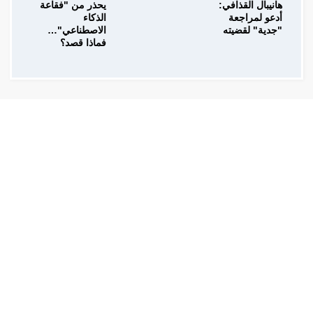
هانيبال القذافي:
يحذر من "فقاعة
أدعو لمراجعة
الذكاء
"جدية" لقضيته
الاصطناعي"…
فماذا قصد؟