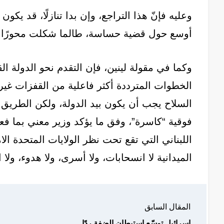
وعليه فإنّ هذا التراجع، وإن بدا تنازلًا، قد يك
أوسع حول قضية حساسة، طالما شكلت محورًا ل
وكما في مقولة لينين، فإن التقدم نحو الدولة القا
الخطوات المترددة أكثر فاعلية من القفزات غير
السلاح يجب أن يكون بيد الدولة، ولكن الطريق 
فوقية “كاسرة”، وفق ما يؤكد وزير معني بما فع
اللبناني التي تقع تحت نظر الولايات المتحدة ال
الميدانية لا انسحابات، ولا أسرى، ولا هدوء، ولا 
المقال السابق
إسرائيل توسّع استيطان الضفة ردًا