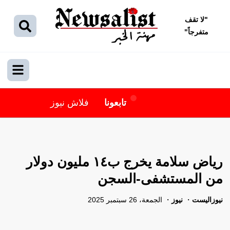
"
لا تقف
متفرجاً
"
تابعونا
فلاش نيوز
رياض سلامة يخرج ب١٤ مليون دولار
من المستشفى-السجن
نيوزاليست
نيوز
الجمعة، 26 سبتمبر 2025