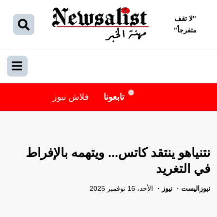
"
لا تقف
متفرجاً
"
تابعونا
فلاش نيوز
نتنياهو ينتقد كاتس... ويتهمه بالإفراط
في التغريد
نيوزاليست
نيوز
الأحد، 16 نوفمبر 2025