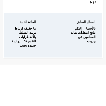
غزة.
المقال السابق
المادة التالية
بالأسماء.. إليكم
ما حقيقة ارتباط
نتائج انتخابات نقابة
تربية القطط
المحامين في
بالاضطرابات
بيروت
النفسية؟... دراسة
جديدة تجيب