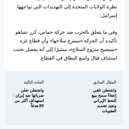
نظرة الولايات المتحدة إلى التهديدات التي تواجهها
إسرائيل.
وفي ما يتعلق بالحرب ضد حركة حماس، كرر نتنياهو
تأكيده أن الحركة «ستنزع سلاحها» وأن قطاع غزة
«سيصبح منزوع السلاح»، مشيرًا إلى أنه يفضل تجنب
استئناف قتال واسع النطاق في القطاع.
المقال السابق
المادة التالية
واشنطن تلغي
واشنطن تعلن
إعفاءً سمح ببيع
ضرباتها ضد إيران :
النفط الإيراني
استهداف أكثر من
وتعيد تشديد
80 هدفاً
العقوبات