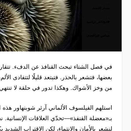
في فصل الشتاء تبحث القنافذ عن الدفء. تتقارب
بعضها، فتشعر بالحذر. فتبتعد قليلًا لتتفادى الأل
من وخز الأشواك. وهكذا تدور في حلقة لا تنتهي
استلهم الفيلسوف الألماني آرثر شوبنهاور هذه 
بـ«معضلة القنفذ»—تحدّي العلاقات الإنسانية. نح
لنشعر بالأمان والانتماء، لكن الاقتراب الشديد 