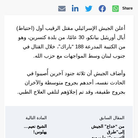
Share
أعلن الجيش الإسرائيلي مقتل الرقيب أول (احتياط)
أيال أوريئيل بيانكو، 30 عامًا، من بلدة كتسرين، وهو
من الكتيبة المدرعة 188 “باراك”، خلال القتال في
جنوب لبنان وسط المواجهات مع حزب الله.
وأضاف الجيش أن ثلاثة جنود آخرين أُصيبوا في
الحادث نفسه، أحدهم بجروح متوسطة والآخران
بجروح طفيفة، وقد تم إجلاؤهم لتلقي العلاج الطبي.
المقال السابق
المادة التالية
من “خداع” الجيش
الشيخ نعيم…
إلى”طرق
يهلوس!
التهريب”: ما يرويه