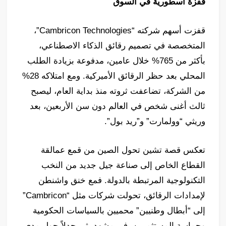
قفزة أسطورية في السوق
قفزت أسهم شركته “Cambricon Technologies”،
المتخصصة في تصميم رقائق الذكاء الاصطناعي،
بأكثر من 765% خلال عامين، مدفوعة بزيادة الطلب
المحلي بعد حظر الرقائق الأميركية. ومع امتلاكه 28%
من الشركة، تضاعفت ثروته منذ بداية العام، ليصبح
ثالث أغنى شخص في العالم دون سن الأربعين، بعد
وريثي “وولمارت” و”ريد بول”.
تعكس قصة تشين تحول الصين من قمع عمالقة
القطاع الخاص إلى صناعة جيل جديد من النخب
التكنولوجية المرتبطة بالدولة. فمع خنق واشنطن
لإمدادات الرقائق، تحولت شركات مثل “Cambricon”
إلى “أبطال وطنيين” محميين بالسياسات الحكومية
وحماسة المستثمرين، في مشهد يثير جدلاً حول مدى