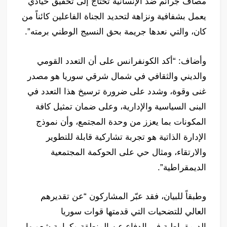
مصاف جرائم ضد الإنسانية تحتاج إلى تحقيق حيادي
يعمل بشفافية ونزاهة لتحديد الجناة الفاعلين كائناً من
كان، والتي نعدها جريمة بحق النسيج الوطني برمته”.
وأضاف: “أكد الكونفرانس على أن التعدد القومي
والديني والثقافي في شمال شرقي سوريا هو مصدر
غنى وقوة، وشدد على ضرورة ترسيخ هذا التعدد في
البنى السياسية والإدارية، وعلى ضمان تمثيل كافة
المكونات بما يعزز من وحدة المجتمع، وأن نموذج
الإدارة الذاتية هو تجربة تشاركية قابلة للتطوير
والارتقاء، ومثال حي على الحوكمة المجتمعية
الديمقراطية”.
وطبقاً للبيان، فقد عبّر المشاركون “عن تقديرهم
العالي للتضحيات التي قدمتها قوات سوريا
الديمقراطية في الدفاع عن المنطقة وكرامة شعوبها،