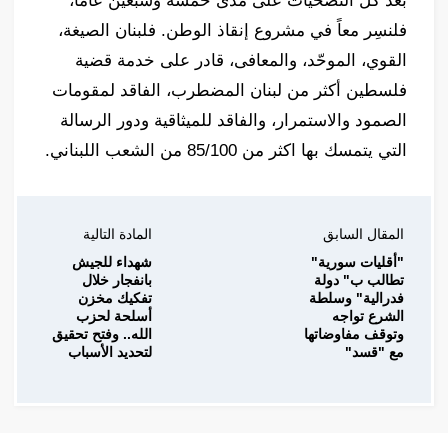
بعد كل التضحيات على مدى خمسة وسبعين عاماً،
فلنسِر معاً في مشروع إنقاذ الوطن. فلبنان الصيغة،
القوي، الموحّد، والمعافى، قادر على خدمة قضية
فلسطين أكثر من لبنان المضطرب، الفاقد لمقومات
الصمود والاستمرار، والفاقد للميثاقية ودور الرسالة
التي يتمسك بها اكثر من 85/100 من الشعب اللبناني.
المقال السابق
المادة التالية
"أقليات سورية"
شهداء للجيش
تطالب ب" دولة
بانفجار خلال
فدرالية" وسلطة
تفكيك مخزن
الشرع تواجه
أسلحة لحزب
وتوقف مفاوضاتها
الله.. وفتح تحقيق
مع "قسد"
لتحديد الأسباب