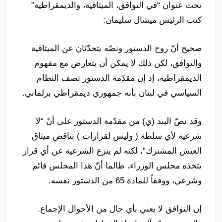
تحت عنوان “في التوافق، الميثاقية، والديمقراطية”
كتب الرئيس ميشال سليمان:
صحيح أنّ روح الدستور ونصّه يتحدّثان عن الميثاقية
والتوافق، لكن ذلك لا يمكن أن يتعارض مع مفهوم
الديمقراطية، إذ إن مقدّمة الدستور تصف النظام
السياسي في لبنان بأنه جمهوري ديمقراطي برلماني.
وقد نصّ البند (ي) من مقدّمة الدستور على أنّ “لا
شرعية لأي سلطة ( وليس لقرارات ) تناقض ميثاق
العيش المشترك”، لكنه لم ينزع الشرعية عن أي قرار
يتخذه مجلس الوزراء، طالما أنّ هذا المجلس قائم
وشرعي، ووفقاً للمادة 65 من الدستور نفسه.
إن التوافق لا يعني بأي حال من الأحوال الإجماع.