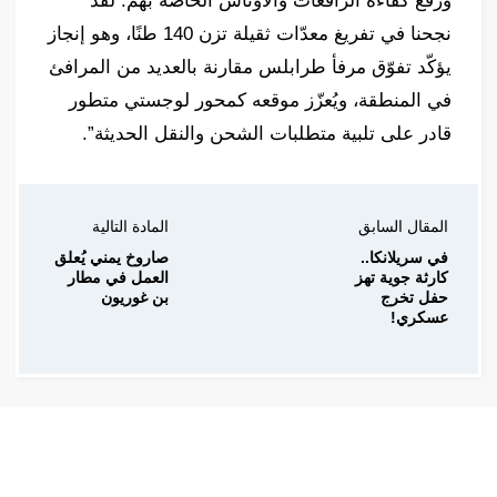
ورفع كفاءة الرافعات والأوناش الخاصة بهم. لقد
نجحنا في تفريغ معدّات ثقيلة تزن 140 طنًا، وهو إنجاز
يؤكّد تفوّق مرفأ طرابلس مقارنة بالعديد من المرافئ
في المنطقة، ويُعزّز موقعه كمحور لوجستي متطور
قادر على تلبية متطلبات الشحن والنقل الحديثة”.
المقال السابق
المادة التالية
في سريلانكا..
صاروخ يمني يُعلق
كارثة جوية تهز
العمل في مطار
حفل تخرج
بن غوريون
عسكري!