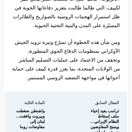
لكييف، التي طالما طالبت بتعزيز دفاعاتها الجوية في
ظل استمرار الهجمات الروسية بالصواريخ والطائرات
المسيّرة على المدن والبنية التحتية الحيوية.
ومن شأن هذه الخطوة أن تسرّع وتيرة تزويد الجيش
الأوكراني بمنظومات الدفاع الجوي المتطورة،
وتخفف من الاعتماد على عمليات التسليم المباشر
من الولايات المتحدة، بما يعزز قدرة كييف على حماية
أجوائها في مواجهة التصعيد الروسي المستمر.
المقال السابق
المادة التالية
ترامب يعيد إحياء
واشنطن ضغطت
ملف إسقاط
وبيروت وافقت...
النظام الإيراني…
لبنان إلى
ويمنح المفاوضين
مفاوضات روما