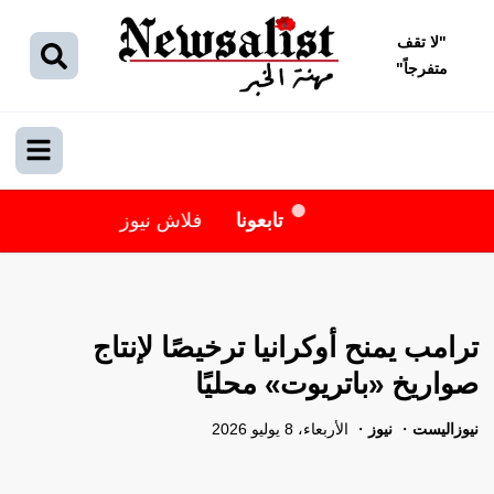
"
لا تقف
متفرجاً
"
تابعونا
فلاش نيوز
ترامب يمنح أوكرانيا ترخيصًا لإنتاج
صواريخ «باتريوت» محليًا
نيوزاليست
نيوز
الأربعاء، 8 يوليو 2026