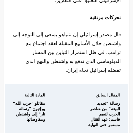
الإسرائيلي التعليق على التقارير.
تحركات مرتقبة
قال مصدر إسرائيلي إن نتنياهو يسعى إلى التوجه إلى
واشنطن خلال الأسابيع المقبلة لعقد اجتماع مع
ترامب، في ظل استمرار التباين بين المسار
الدبلوماسي الذي تدفع به واشنطن والنهج الذي
تفضله إسرائيل تجاه إيران.
المقال السابق
المادة التالية
رسالة "تجديد
مقاتلو "حزب الله"
البيعة" من عناصر
يوجّهون "رسالة
الحزب لنعيم
نار" إلى واشنطن
قاسم: عهد القتال
ومفاوضاتها
مستمر حتى النهاية