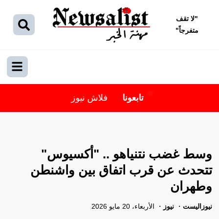
"
لا تقف
متفرجاً
"
تابعونا
فلاش نيوز
وسط غضب نتنياهو .. "أكسيوس"
تتحدث عن قرب اتفاق بين واشنطن
وطهران
نيوزاليست
نيوز
الأربعاء، 20 مايو 2026