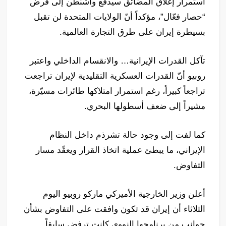
استمرار إغلاق المضائق سيدفع واشنطن إلى فرض
“حصار فعّال”، مؤكداً أنّ الولايات المتحدة لن تقبل
بسيطرة إيران على طرق التجارة العالمية.
تآكل القدرات الإيرانية… والانقسام الداخلي واعتبر
روبيو أنّ القدرات العسكرية التقليدية لإيران تراجعت
تراجعاً كبيراً، رغم استمرار امتلاكها طائرات مسيّرة،
مشيراً إلى ضعف أسطولها البحري.
كما لفت إلى وجود حالة تشرذم داخل النظام
الإيراني، ما يبطئ عملية اتخاذ القرار ويعقّد مسار
التفاوض.
أعلن وزير الخارجية الأميركي ماركو روبيو اليوم
الثلاثاء أن إيران قد تكون وافقت على التفاوض بشأن
جوانب من برنامجها النووي كانت ترفض سابقاً