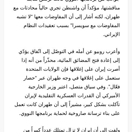
مناقشتها، مؤكداً أن واشنطن تجري حالياً محادثات مع
طهران، لكنه أشار إلى أن المفاوضات معها “لا تشبه
المفاوضات مع سويسرا” بسبب تعقيدات النظام
الإيراني.
وأعرب روبيو عن أمله في التوصّل إلى اتّفاق يؤدّي
إلى إعادة فتح المضائق المائية، محذّراً من أنه إذا
أصرت إيران على إغلاقها فإن الولايات المتحدة
ستعمل على إغلاقها في وجه طهران عبر “حصار
فعّال”. وفي سياق متصل، اعتبر وزير الخارجية
الأميركي أن القدرات العسكرية التقليدية لإيران
تآكلت بشكل كبير، مشيراً إلى أن طهران كانت تعمل
على بناء ترسانة صاروخية لحماية برنامجها النووي.
ولفت إلى أن إيران لا تزال تمتلك عدداً كبيراً من