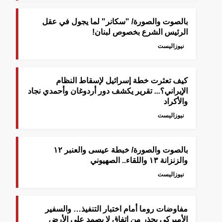
بالصوت والصورة/ "سكانر" لما يجول في عقل
الرئيس الشرع بخصوص لبنان!
نيوزاليست
كيف تعثرت خطة إسرائيل لإسقاط النظام
الإيراني؟... تقرير يكشف دور أردوغان وأحمدي نجاد
والأكراد
نيوزاليست
بالصوت والصورة/ خبطة عيسى والعنبر ١٢
والزنزانة ١٣ واللقاء.. الصهيوني
نيوزاليست
مفاوضات روما أمام اختبار التنفيذ… والسفير
الأميركي يحذر من اتفاق لا يصمد على الأرض