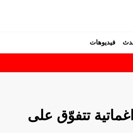
حدث
فيديوهات
غماتية تتفوّق على