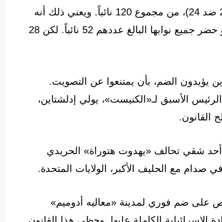
وقد حظي القانون الأول بأكثرية صوت واحد (25 ضد 24)، من مجموع 120 نائباً. ويعني ذلك أنه
كان بمقدور المعارضة أن تُسقط هذا القانون لو حضر جميع نوابها البالغ عددهم 52 نائباً. لكن 28
ين يؤيدون الضم، بأن يمتنعوا عن التصويت.
الرئيس الأسبق لـ«الكنيست»، يولي إدلشتاين،
 القانون.
أحد شقي تحالف «يهدوت هتوراة» الحريدي
في صدام مع الحليف الأكبر، الولايات المتحدة.
ص على ضم فوري لمدينة «معاليه أدوميم»
 الإسرائيلية الكاملة عليها. وحظي هذا القانون