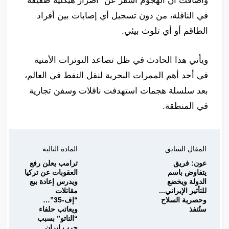
وأضافت أن الهجوم أسفر عن “أضرار هيكلية طفيفة”
في الناقلة، من دون تسجيل أي إصابات بين أفراد
الطاقم أو أي تلوث بيئي.
ويأتي هذا الحادث في ظل تصاعد التوترات الأمنية
في أحد أهم الممرات البحرية لنقل النفط في العالم،
بعد سلسلة هجمات استهدفت ناقلات وسفن تجارية
في المنطقة.
المقال السابق
المادة التالية
عون: فريق
ترامب يعلن رفع
يتفاوض باسم
العقوبات عن تركيا
الدولة ويخضع
ويدرس إعادة بيع
للتأثير الإيراني...
مقاتلات
وحصرية السلاح
“إف-35”…
ستُنفذ
ويعاتب حلفاء
“الناتو” بسبب
حرب إيران