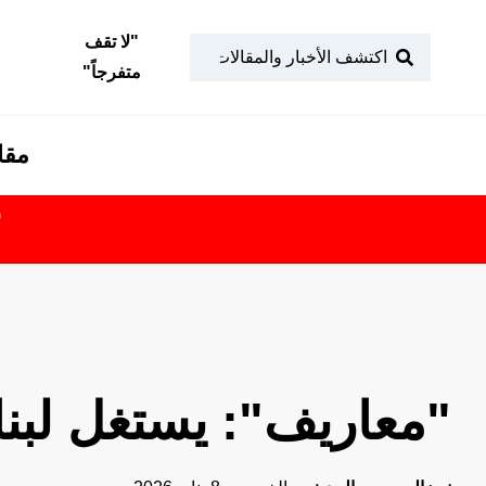
"
لا تقف
متفرجاً
"
مقا
تابعونا
ف
"معاريف": يستغل لبنا