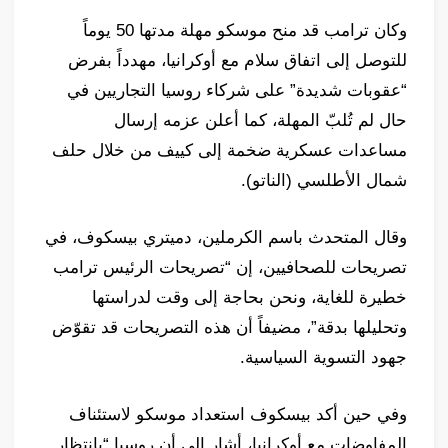
وكان ترامب قد منح موسكو مهلة مدتها 50 يوماً
للتوصل إلى اتفاق سلام مع أوكرانيا، مهدداً بفرض
“عقوبات شديدة” على شركاء روسيا التجاريين في
حال لم تُلبّ المهلة، كما أعلن عزمه إرسال
مساعدات عسكرية ضخمة إلى كييف من خلال حلف
شمال الأطلسي (الناتو).
وقال المتحدث باسم الكرملين، دميتري بيسكوف، في
تصريحات للصحافيين، إن “تصريحات الرئيس ترامب
خطيرة للغاية، ونحن بحاجة إلى وقت لدراستها
وتحليلها بدقة”، مضيفاً أن هذه التصريحات قد تقوّض
جهود التسوية السياسية.
وفي حين أكد بيسكوف استعداد موسكو لاستئناف
المفاوضات مع أوكرانيا، أشار إلى أن روسيا “بانتظار