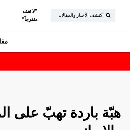
"
لا تقف
متفرجاً
"
مقا
تابعونا
ف
هبّة باردة تهبّ على ا