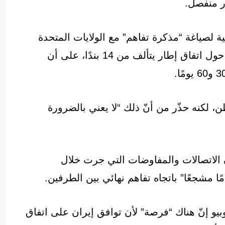
ر منفصل.
ة لصياغة “مذكرة تفاهم” مع الولايات المتحدة
بوساطة باكستانية، مشيرًا إلى أنّ النقاش يدور حول اتفاق إطار يتألف من 14 بندًا، على أن
ن، لكنه حذّر من أنّ ذلك “لا يعني بالضرورة
 الاتصالات والمفاوضات التي جرت خلال
ا مشجعًا” باتجاه تفاهم نهائي بين الطرفين.
بيو إنّ هناك “فرصة” لأن توافق إيران على اتفاق