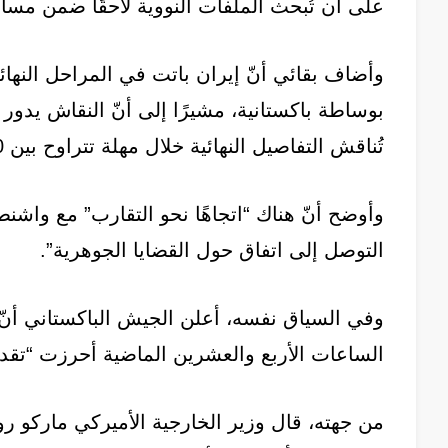
على أن تُبحث الملفات النووية لاحقًا ضمن مسا
وأضاف بقائي أنّ إيران باتت في المراحل النهائي
تُناقش التفاصيل النهائية خلال مهلة تتراوح بين 30 و60 يومًا.
وأوضح أنّ هناك “اتجاهًا نحو التقارب” مع واشنط
التوصل إلى اتفاق حول القضايا الجوهرية”.
وفي السياق نفسه، أعلن الجيش الباكستاني أنّ
الساعات الأربع والعشرين الماضية أحرزت “تقدمً
من جهته، قال وزير الخارجية الأميركي ماركو رو