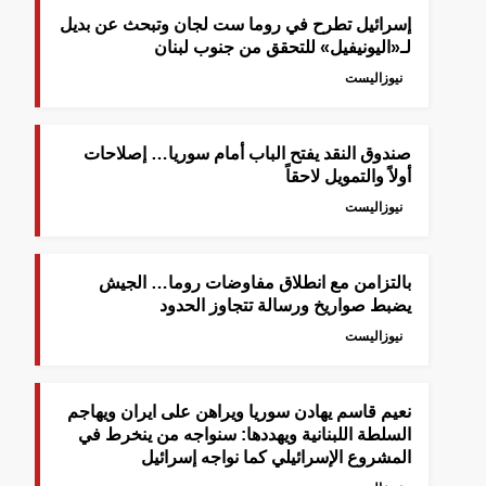
إسرائيل تطرح في روما ست لجان وتبحث عن بديل
لـ«اليونيفيل» للتحقق من جنوب لبنان
نيوزاليست
صندوق النقد يفتح الباب أمام سوريا… إصلاحات
أولاً والتمويل لاحقاً
نيوزاليست
بالتزامن مع انطلاق مفاوضات روما… الجيش
يضبط صواريخ ورسالة تتجاوز الحدود
نيوزاليست
نعيم قاسم يهادن سوريا ويراهن على ايران ويهاجم
السلطة اللبنانية ويهددها: سنواجه من ينخرط في
المشروع الإسرائيلي كما نواجه إسرائيل