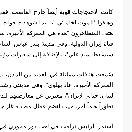
كانت الاحتجاجات قوية أيضاً خارج العاصمة. فف
وهتفوا “الموت لخامنئي ”، بينما شوهدت قوات ا
هتف المتظاهرون “هذه هي المعركة الأخيرة، سيع
قناة إيران الدولية. وفي مدينة بندر عباس الساح
سيسقط سيد علي”، بالإضافة إلى شعارات مؤيدة 
سُمعت هتافات مماثلة في العديد من المدن، بما
المعركة الأخيرة، عاد بهلوي”. وفي مدينتي رشت 
لبنان، حياتي لإيران”، معبرين عن معارضتهم لتد
تطوراً هاماً آخر، حيث انضم عمال مصفاة غاز 
استمر الرئيس ترامب في لعب دور محوري في خ