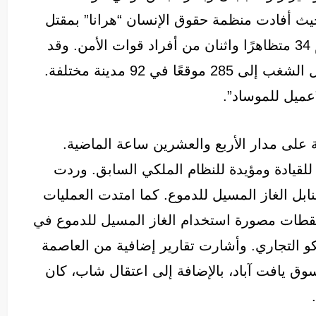
 حيث أفادت منظمة حقوق الإنسان “هرانا” بمقتل
36 شخصًا على الأقل منذ بدء الاحتجاجات، بينهم 34 متظاهرًا واثنان من أفراد قوات الأمن. وقد
تم اعتقال أكثر من 2000 شخص، وامتدت أعمال الشغب إلى 285 موقعًا في 92 مدينة مختلفة.
”عميل للموساد”.
 على مدار الأربع والعشرين ساعة الماضية.
يادة ومؤيدة للنظام الملكي السابق. وردت
ل الغاز المسيل للدموع. كما امتدت العمليات
قطات مصورة استخدام الغاز المسيل للدموع في
و التجاري. وأشارت تقارير إضافية من العاصمة
 يافت آباد، بالإضافة إلى اعتقال شاب، كان