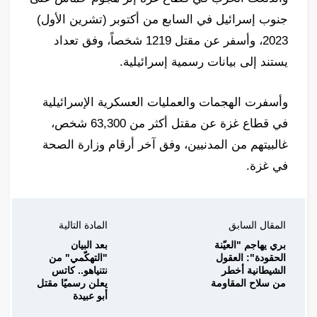
جنوب إسرائيل في السابع من أكتوبر (تشرين الأول)
2023، وأسفر عن مقتل 1219 شخصاً، وفق تعداد
يستند إلى بيانات رسمية إسرائيلية.
وأسفرت الهجمات والعمليات العسكرية الإسرائيلية
في قطاع غزة عن مقتل أكثر من 63,300 شخص،
غالبيتهم من المدنيين، وفق آخر أرقام وزارة الصحة
في غزة.
المقال السابق
المادة التالية
بري يهاجم "العيّنة
بعد البيان
الحقودة": العقول
"التهكّمي" من
الشيطانية أخطر
نتنياهو.. كاتس
من سلاح المقاومة
يعلن رسميًا مقتل
أبو عبيدة