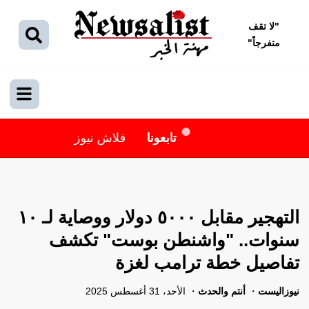
"
لا تقف
متفرجاً
"
تابعونا
فلاش نيوز
التهجير مقابل ٥٠٠٠ دولار ووصاية لـ ١٠
سنوات.. "واشنطن بوست" تكشف
تفاصيل خطة ترامب لغزة
نيوزاليست
أنتم والحدث
الأحد، 31 أغسطس 2025