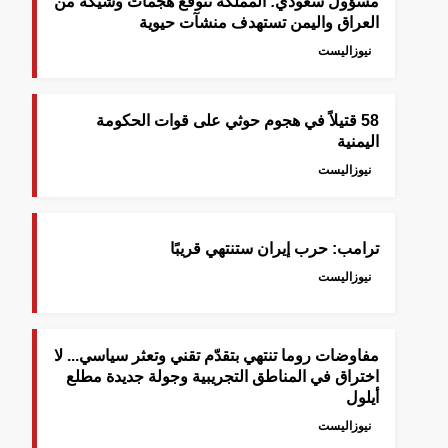
‎مسؤول سعودي: المملكة تتوقع هجمات وشيكة من
العراق واليمن تستهدف منشآت حيوية
نيوزاليست
58 قتيلاً في هجوم حوثي على قوات الحكومة
اليمنية
نيوزاليست
ترامب: حرب إيران ستنتهي قريبًا
نيوزاليست
مفاوضات روما تنتهي بتقدّم تقني وتعثر سياسي... لا
اختراق في المناطق التجريبية وجولة جديدة مطلع
أيلول
نيوزاليست