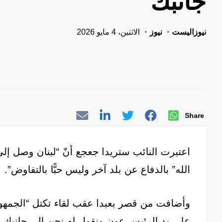
جانبك
نيوزاليست
نيوز
الاثنين، 4 مايو 2026
Share
اعتبرت النائب ستريدا جعجع أنّ “لبنان وصل إ
الله” بالدفاع عن بلد آخر وليس حبًّا بالتفاوض”.
وأضافت من قصر بعبدا عقب لقاء تكتل “الجمهور
على يد الرئيس عون ونقول له نحن إلى جانبك و