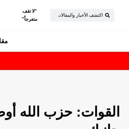
"
لا تقف
متفرجاً
"
مقا
القوات: حزب الله أوص