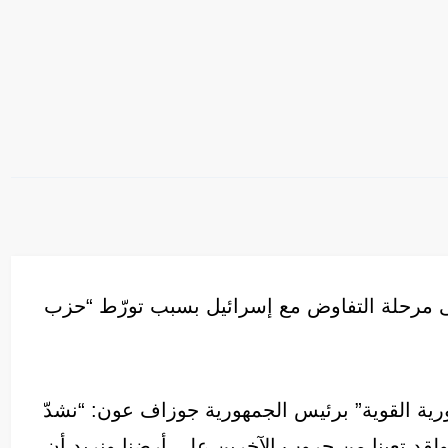
لى مرحلة التفاوض مع إسرائيل بسبب تورّط “حزب
ية القوية” برئيس الجمهورية جوزاف عون: “نشدّ
لقد تعبنا من حروب الآخرين على أرضنا ونريد أن