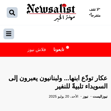
"
لا تقف
متفرجاً
"
تابعونا
فلاش نيوز
عكار تودّع ابنها... ولبنانيون يعبرون إلى
السويداء تلبيةً للنفير
نيوزاليست
نيوز
الأحد، 20 يوليو 2025